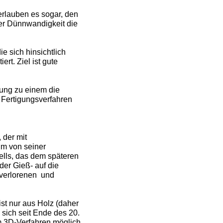
rlauben es sogar, den
er Dünnwandigkeit die
e sich hinsichtlich
t. Ziel ist gute
ung zu einem die
Fertigungsverfahren
 der mit
hm von seiner
ells, das dem späteren
er Gieß- auf die
 verlorenen und
ist nur aus Holz (daher
 sich seit Ende des 20.
im 3D-Verfahren möglich,