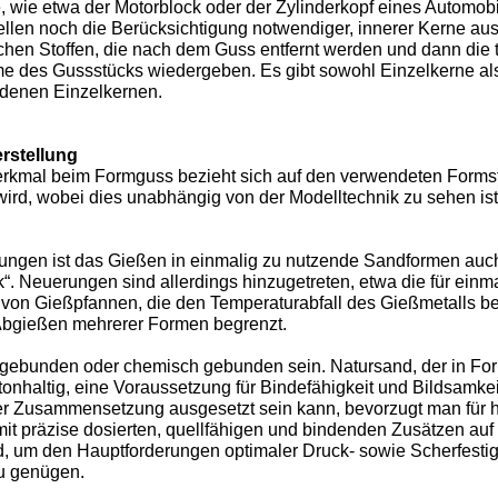
, wie etwa der Motorblock oder der Zylinderkopf eines Automob
llen noch die Berücksichtigung notwendiger, innerer Kerne aus
chen Stoffen, die nach dem Guss entfernt werden und dann die 
me des Gussstücks wiedergeben. Es gibt sowohl Einzelkerne al
ndenen Einzelkernen.
rstellung
kmal beim Formguss bezieht sich auf den verwendeten Formsto
ird, wobei dies unabhängig von der Modelltechnik zu sehen ist
ngen ist das Gießen in einmalig zu nutzende Sandformen auch
“. Neuerungen sind allerdings hinzugetreten, etwa die für ein
von Gießpfannen, die den Temperaturabfall des Gießmetalls b
Abgießen mehrerer Formen begrenzt.
gebunden oder chemisch gebunden sein. Natursand, der in F
s tonhaltig, eine Voraussetzung für Bindefähigkeit und Bildsamke
r Zusammensetzung ausgesetzt sein kann, bevorzugt man für
it präzise dosierten, quellfähigen und bindenden Zusätzen auf
rd, um den Hauptforderungen optimaler Druck- sowie Scherfestigk
zu genügen.