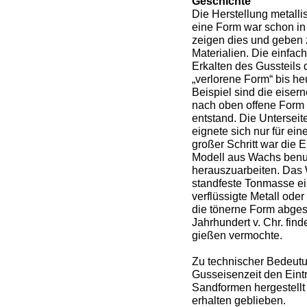
Geschichte
Die Herstellung metal
eine Form war schon in 
zeigen dies und geben 
Materialien. Die einfa
Erkalten des Gussteils
„verlorene Form“ bis h
Beispiel sind die eiser
nach oben offene Form 
entstand. Die Untersei
eignete sich nur für ei
großer Schritt war die
Modell aus Wachs benut
herauszuarbeiten. Das
standfeste Tonmasse ei
verflüssigte Metall od
die tönerne Form abges
Jahrhundert v. Chr. fin
gießen vermochte.
Zu technischer Bedeutu
Gusseisenzeit den Eintr
Sandformen hergestellt
erhalten geblieben.