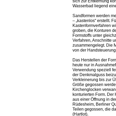
sich zur Entkernung ko
Wasserbad liegend ein
Sandformen werden meis
– „kastenlos“ erstellt.
Kastenformverfahren wi
groben, die Konturen d
Formstoffs unter gleich
Verfahren, Anschnitte u
zusammengelegt. Die M
von der Handsteuerung 
Das Herstellen der For
heute nur in Ausnahmefä
Verwendung speziell f
der Denkmalguss beizuo
Verkleinerung bis zur Ü
Größe gegossen werden,
Kirchenglocken verwandt
konturierten Form. Der 
aus einer Öffnung in d
Rüdesheim, Berliner Qu
Teilen gegossen, die da
(Hartlot).