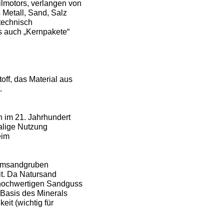
ilmotors, verlangen von
 Metall, Sand, Salz
technisch
s auch „Kernpakete“
ff, das Material aus
.
 im 21. Jahrhundert
malige Nutzung
eim
ormsandgruben
it. Da Natursand
 hochwertigen Sandguss
 Basis des Minerals
eit (wichtig für