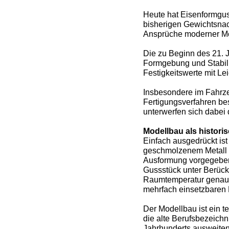
Heute hat Eisenformgus
bisherigen Gewichtsna
Ansprüche moderner Moto
Die zu Beginn des 21. J
Formgebung und Stabili
Festigkeitswerte mit Le
Insbesondere im Fahrze
Fertigungsverfahren b
unterwerfen sich dabei
Modellbau als histori
Einfach ausgedrückt is
geschmolzenem Metall ge
Ausformung vorgegebene
Gussstück unter Berück
Raumtemperatur genaues
mehrfach einsetzbaren 
Der Modellbau ist ein t
die alte Berufsbezeichnu
Jahrhunderts ausweitend