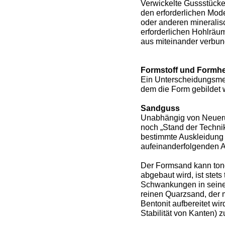
Verwickelte Gussstücke
den erforderlichen Mode
oder anderen mineralis
erforderlichen Hohlräu
aus miteinander verbu
Formstoff und Formhe
Ein Unterscheidungsmer
dem die Form gebildet w
Sandguss
Unabhängig von Neueru
noch „Stand der Technik
bestimmte Auskleidung 
aufeinanderfolgenden 
Der Formsand kann ton
abgebaut wird, ist stet
Schwankungen in seine
reinen Quarzsand, der m
Bentonit aufbereitet wi
Stabilität von Kanten) 