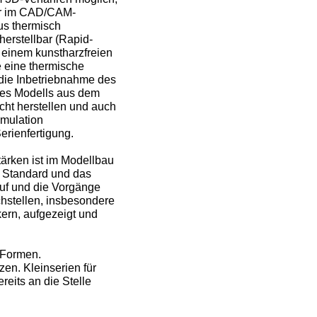
der im CAD/CAM-
us thermisch
 herstellbar (Rapid-
 einem kunstharzfreien
 eine thermische
die Inbetriebnahme des
nes Modells aus dem
cht herstellen und auch
imulation
erienfertigung.
ärken ist im Modellbau
 Standard und das
auf und die Vorgänge
hstellen, insbesondere
ern, aufgezeigt und
 Formen.
en. Kleinserien für
reits an die Stelle