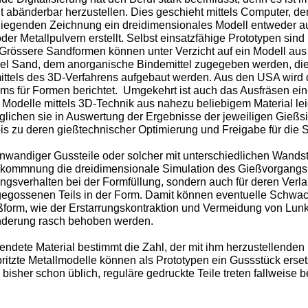
ht abänderbar herzustellen. Dies geschieht mittels Computer, 
rliegenden Zeichnung ein dreidimensionales Modell entweder a
oder Metallpulvern erstellt. Selbst einsatzfähige Prototypen sind
. Grössere Sandformen können unter Verzicht auf ein Modell aus
iel Sand, dem anorganische Bindemittel zugegeben werden, die
ittels des 3D-Verfahrens aufgebaut werden. Aus den USA wird 
ms für Formen berichtet. Umgekehrt ist auch das Ausfräsen ei
 Modelle mittels 3D-Technik aus nahezu beliebigem Material lei
glichen sie in Auswertung der Ergebnisse der jeweiligen Gießs
s zu deren gießtechnischer Optimierung und Freigabe für die S
nnwandiger Gussteile oder solcher mit unterschiedlichen Wandst
lkommnung die dreidimensionale Simulation des Gießvorgangs
ungsverhalten bei der Formfüllung, sondern auch für deren Verl
 gegossenen Teils in der Form. Damit können eventuelle Schwac
eßform, wie der Erstarrungskontraktion und Vermeidung von Lunk
änderung rasch behoben werden.
ndete Material bestimmt die Zahl, der mit ihm herzustellenden
itzte Metallmodelle können als Prototypen ein Gussstück ersetz
sher schon üblich, reguläre gedruckte Teile treten fallweise be