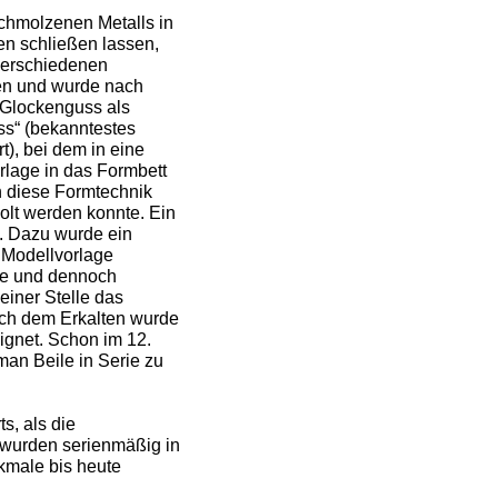
chmolzenen Metalls in
en schließen lassen,
verschiedenen
uen und wurde nach
 Glockenguss als
ss“ (bekanntestes
t), bei dem in eine
lage in das Formbett
h diese Formtechnik
olt werden konnte. Ein
. Dazu wurde ein
 Modellvorlage
de und dennoch
iner Stelle das
ach dem Erkalten wurde
ignet. Schon im 12.
man Beile in Serie zu
s, als die
ss wurden serienmäßig in
kmale bis heute