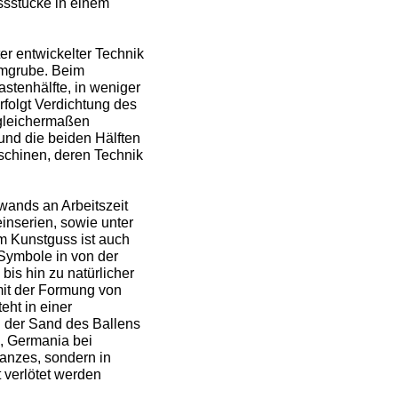
ssstücke in einem
er entwickelter Technik
ormgrube. Beim
stenhälfte, in weniger
folgt Verdichtung des
n gleichermaßen
und die beiden Hälften
chinen, deren Technik
ands an Arbeitszeit
inserien, sowie unter
 Kunstguss ist auch
Symbole in von der
bis hin zu natürlicher
mit der Formung von
eht in einer
d der Sand des Ballens
n, Germania bei
anzes, sondern in
 verlötet werden