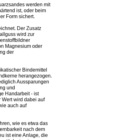
Quarzsandes werden mit
ärtend ist, oder beim
er Form sichert.
ichnet. Der Zusatz
allguss wird zur
nstoffbildner
von Magnesium oder
ng der
katischer Bindemittel
Sandkerne herangezogen.
ediglich Aussparungen
ung und
e Handarbeit - ist
r Wert wird dabei auf
wie auch auf
ahren, wie es etwa das
fernbarkeit nach dem
 ist eine Anlage, die