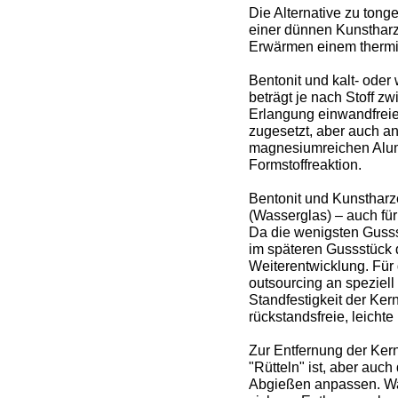
Die Alternative zu ton
einer dünnen Kunstharzs
Erwärmen einem thermisc
Bentonit und kalt- ode
beträgt je nach Stoff z
Erlangung einwandfreie
zugesetzt, aber auch 
magnesiumreichen Alum
Formstoffreaktion.
Bentonit und Kunstharze
(Wasserglas) – auch fü
Da die wenigsten Guss
im späteren Gussstück d
Weiterentwicklung. Für 
outsourcing an speziell
Standfestigkeit der Ke
rückstandsfreie, leichte
Zur Entfernung der Kern
"Rütteln" ist, aber au
Abgießen anpassen. Was