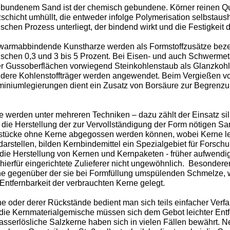
gebundenem Sand ist der chemisch gebundene. Körner reinen 
chicht umhüllt, die entweder infolge Polymerisation selbstaush
hen Prozess unterliegt, der bindend wirkt und die Festigkeit d
r warmabbindende Kunstharze werden als Formstoffzusätze beze
wischen 0,3 und 3 bis 5 Prozent. Bei Eisen- und auch Schwermet
r Gussoberflächen vorwiegend Steinkohlenstaub als Glanzkohle
andere Kohlenstoffträger werden angewendet. Beim Vergießen 
iniumlegierungen dient ein Zusatz von Borsäure zur Begrenzu
 werden unter mehreren Techniken – dazu zählt der Einsatz sili
r die Herstellung der zur Vervollständigung der Form nötigen 
stücke ohne Kerne abgegossen werden können, wobei Kerne l
arstellen, bilden Kernbindemittel ein Spezialgebiet für Forsch
die Herstellung von Kernen und Kernpaketen - früher aufwendig
 hierfür eingerichtete Zulieferer nicht ungewöhnlich. Besondere
rne gegenüber der sie bei Formfüllung umspülenden Schmelze, 
 Entfernbarkeit der verbrauchten Kerne gelegt.
e oder derer Rückstände bedient man sich teils einfacher Verf
ch die Kernmaterialgemische müssen sich dem Gebot leichter Ent
serlösliche Salzkerne haben sich in vielen Fällen bewährt. Neu