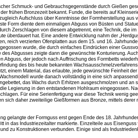
lischer Schmuck- und Gebrauchsgegenstände durch Gießen ges
der frühen Bronzezeit bekannt. Funde, die bereits auf Kleinseri
zugleich Aufschluss über Kenntnisse der Formherstellung aus 
chste Form diente dem einmaligen Abguss von Büsten und Stat
 durch Zerschlagen von diesem abgetrennt, eine Technik, die im
eute überdauert hat. Eine andere Entwicklung nahm der „Herdgu
nen, reich verzierten Ofenplatten aus dem 15. und 16. Jahrhunder
gegossen wurde, die durch einfaches Eindrücken einer Gussvor
te des Abgusses zeigte dann die gewünschte Konturierung. Auc
nen Abguss, der jedoch nach Auffrischung des Formbetts wiederh
 Erfindung des bis heute bekannten Wachsausschmelzverfahrens
zt, einem Material, das erlaubte, jede gewünschte Feinheit der
 Wachsmodell wurde danach vollständig in eine sich anpassen
ngebettet, das Wachs durch Erhitzen ausgeschmolzen und an se
er die Legierung in den entstandenen Hohlraum eingegossen. N
chlagen. Für eine Serienfertigung war diese Technik wenig gee
den sich daher zweiteilige Gießformen aus Bronze, mittels derer 
ng gelangte der Formguss erst gegen Ende des 18. Jahrhundert
itt in das Industriezeitalter markierte. Einzelteile aus Eisengu
 und zu Konstruktionen verbunden. Einige sind als Industrieden