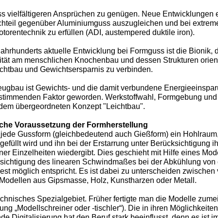
s vielfältigeren Ansprüchen zu genügen. Neue Entwicklungen e
chteil gegenüber Aluminiumguss auszugleichen und bei extrem
rentechnik zu erfüllen (ADI, austempered duktile iron).
ahrhunderts aktuelle Entwicklung bei Formguss ist die Bionik, di
tät am menschlichen Knochenbau und dessen Strukturen orientier
ichtbau und Gewichtsersparnis zu verbinden.
ugbau ist Gewichts- und die damit verbundene Energieeinspar
estimmenden Faktor geworden. Werkstoffwahl, Formgebung und 
 dem übergeordneten Konzept "Leichtbau".
sche Voraussetzung der Formherstellung
t jede Gussform (gleichbedeutend auch Gießform) ein Hohlraum,
füllt wird und ihn bei der Erstarrung unter Berücksichtigung i
r Einzelheiten wiedergibt. Dies geschieht mit Hilfe eines Mod
sichtigung des linearen Schwindmaßes bei der Abkühlung von d
t möglich entspricht. Es ist dabei zu unterscheiden zwischen
Modellen aus Gipsmasse, Holz, Kunstharzen oder Metall.
echnisches Spezialgebiet. Früher fertigte man die Modelle zume
ng „Modellschreiner oder -tischler“). Die in ihren Möglichkeiten
e Digitalisierung hat den Beruf stark beeinflusst, denn es ist 