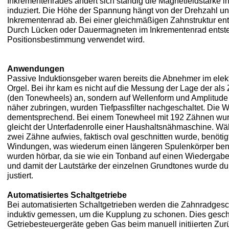
Inkrementenrades ändert sich ständig die Magnetfeldstärke 
induziert. Die Höhe der Spannung hängt von der Drehzahl u
Inkrementenrad ab. Bei einer gleichmäßigen Zahnstruktur ent
Durch Lücken oder Dauermagneten im Inkrementenrad entsteh
Positionsbestimmung verwendet wird.
Anwendungen
Passive Induktionsgeber waren bereits die Abnehmer im el
Orgel. Bei ihr kam es nicht auf die Messung der Lage der a
(den Tonewheels) an, sondern auf Wellenform und Amplitude
näher zubringen, wurden Tiefpassfilter nachgeschaltet. Die 
dementsprechend. Bei einem Tonewheel mit 192 Zähnen wur
gleicht der Unterfadenrolle einer Haushaltsnähmaschine. Wä
zwei Zähne aufwies, faktisch oval geschnitten wurde, benötig
Windungen, was wiederum einen längeren Spulenkörper benöt
wurden hörbar, da sie wie ein Tonband auf einen Wiedergabek
und damit der Lautstärke der einzelnen Grundtones wurde d
justiert.
Automatisiertes Schaltgetriebe
Bei automatisierten Schaltgetrieben werden die Zahnradges
induktiv gemessen, um die Kupplung zu schonen. Dies gesch
Getriebesteuergeräte geben Gas beim manuell initiierten Zur