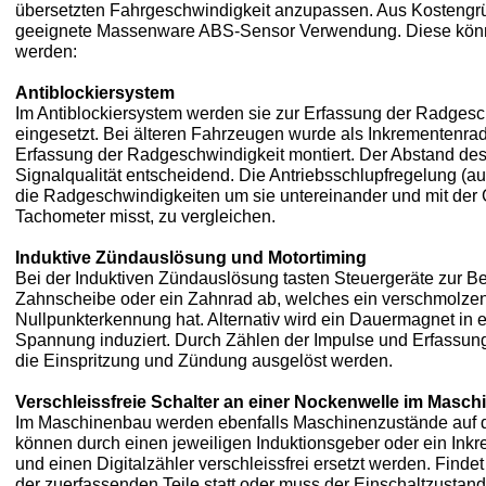
übersetzten Fahrgeschwindigkeit anzupassen. Aus Kostengründ
geeignete Massenware ABS-Sensor Verwendung. Diese können
werden:
Antiblockiersystem
Im Antiblockiersystem werden sie zur Erfassung der Radgesc
eingesetzt. Bei älteren Fahrzeugen wurde als Inkrementenrad
Erfassung der Radgeschwindigkeit montiert. Der Abstand des 
Signalqualität entscheidend. Die Antriebsschlupfregelung (au
die Radgeschwindigkeiten um sie untereinander und mit der G
Tachometer misst, zu vergleichen.
Induktive Zündauslösung und Motortiming
Bei der Induktiven Zündauslösung tasten Steuergeräte zur 
Zahnscheibe oder ein Zahnrad ab, welches ein verschmolze
Nullpunkterkennung hat. Alternativ wird ein Dauermagnet in 
Spannung induziert. Durch Zählen der Impulse und Erfassu
die Einspritzung und Zündung ausgelöst werden.
Verschleissfreie Schalter an einer Nockenwelle im Masc
Im Maschinenbau werden ebenfalls Maschinenzustände auf d
können durch einen jeweiligen Induktionsgeber oder ein Ink
und einen Digitalzähler verschleissfrei ersetzt werden. Fin
der zuerfassenden Teile statt oder muss der Einschaltzustand