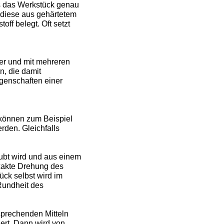
s das Werkstück genau
 diese aus gehärtetem
off belegt. Oft setzt
er und mit mehreren
n, die damit
genschaften einer
 können zum Beispiel
rden. Gleichfalls
ubt wird und aus einem
exakte Drehung des
ück selbst wird im
Rundheit des
tsprechenden Mitteln
iert. Dann wird von