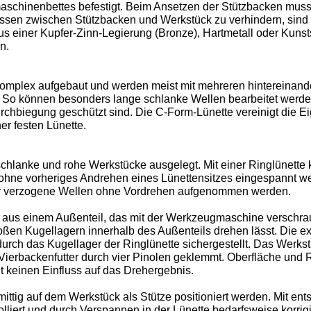
aschinenbettes befestigt. Beim Ansetzen der Stützbacken mus
essen zwischen Stützbacken und Werkstück zu verhindern, sind
us einer Kupfer-Zinn-Legierung (Bronze), Hartmetall oder Kunstst
n.
omplex aufgebaut und werden meist mit mehreren hintereinand
. So können besonders lange schlanke Wellen bearbeitet werde
chbiegung geschützt sind. Die C-Form-Lünette vereinigt die Ei
er festen Lünette.
 schlanke und rohe Werkstücke ausgelegt. Mit einer Ringlünette
 ohne vorheriges Andrehen eines Lünettensitzes eingespannt we
r verzogene Wellen ohne Vordrehen aufgenommen werden.
t aus einem Außenteil, das mit der Werkzeugmaschine verschra
großen Kugellagern innerhalb des Außenteils drehen lässt. Die 
urch das Kugellager der Ringlünette sichergestellt. Das Werkst
 Vierbackenfutter durch vier Pinolen geklemmt. Oberfläche und 
 keinen Einfluss auf das Drehergebnis.
ittig auf dem Werkstück als Stütze positioniert werden. Mit en
olliert und durch Verspannen in der Lünette bedarfsweise korrig