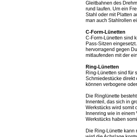
Gleitbahnen des Drehm
rund laufen. Um ein Fr
Stahl oder mit Platten a
man auch Stahlrollen ei
C-Form-Lünetten
C-Form-Lünetten sind k
Pass-Sitzen eingesetzt
hervorragend gegen Dur
mitlaufenden mit der ein
Ring-Lünetten
Ring-Lünetten sind für
Schmiede­stücke direkt
können verbogene ode
Die Ringlünette besteh
Innenteil, das sich in 
Werkstücks wird somit d
Innenring wie in einem
Werkstücks haben somit
Die Ring-Lünette kann m
wird die Achslage kontr