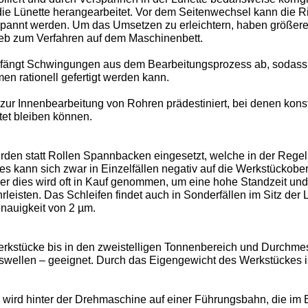
 die Lünette herangearbeitet. Vor dem Seitenwechsel kann die Rin
pannt werden. Um das Umsetzen zu erleichtern, haben größere
ieb zum Verfahren auf dem Maschinenbett.
 fängt Schwingungen aus dem Bearbeitungsprozess ab, sodass 
n rationell gefertigt werden kann.
zur Innenbearbeitung von Rohren prädestiniert, bei denen kons
et bleiben können.
erden statt Rollen Spannbacken eingesetzt, welche in der Rege
es kann sich zwar in Einzelfällen negativ auf die Werkstückobe
r dies wird oft in Kauf genommen, um eine hohe Standzeit un
isten. Das Schleifen findet auch in Sonderfällen im Sitz der L
enauigkeit von 2 µm.
erkstücke bis in den zweistelligen Tonnenbereich und Durchmes
ffswellen – geeignet. Durch das Eigengewicht des Werkstückes i
 wird hinter der Drehmaschine auf einer Führungsbahn, die im 