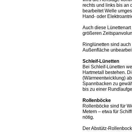
rechts und links bis an
bearbeitet Welle umges
Hand- oder Elektroantr
Auch diese Lünettenart
größeren Zeitspanvolume
Ringlünetten sind auch 
Außenfläche unbearbeit
Schleif-Lünetten
Bei Schleif-Lünetten w
Hartmetall bestehen. Di
(Wärmeentwicklung) abe
Spannbacken zu gewährle
bis zu einer Rundlaufg
Rollenböcke
Rollenböcke sind für W
Metern – etwa für Schi
nötig.
Der Abstütz-Rollenbock