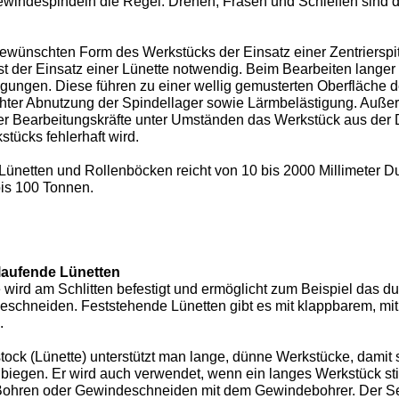
windespindeln die Regel. Drehen, Fräsen und Schleifen sind d
gewünschten Form des Werkstücks der Einsatz einer Zentrierspit
ist der Einsatz einer Lünette notwendig. Beim Bearbeiten lang
gungen. Diese führen zu einer wellig gemusterten Oberfläche 
öhter Abnutzung der Spindellager sowie Lärmbelästigung. Auße
er Bearbeitungskräfte unter Umständen das Werkstück aus der
tücks fehlerhaft wird.
 Lünetten und Rollenböcken reicht von 10 bis 2000 Millimeter 
bis 100 Tonnen.
laufende Lünetten
 wird am Schlitten befestigt und ermöglicht zum Beispiel das 
eschneiden. Feststehende Lünetten gibt es mit klappbarem, m
.
tock (Lünette) unterstützt man lange, dünne Werkstücke, damit s
biegen. Er wird auch verwendet, wenn ein langes Werkstück stir
 Bohren oder Gewindeschneiden mit dem Gewindebohrer. Der Se