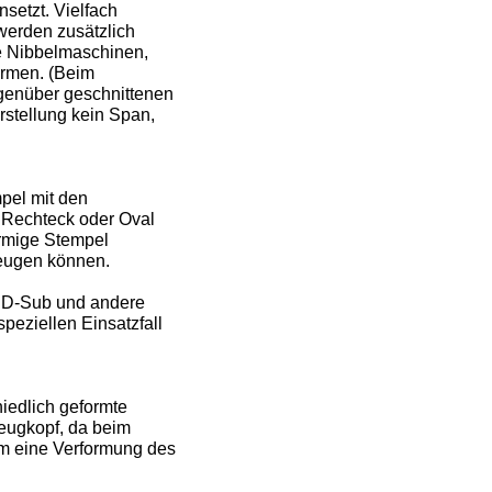
setzt. Vielfach
werden zusätzlich
e Nibbelmaschinen,
ormen. (Beim
genüber geschnittenen
stellung kein Span,
pel mit den
, Rechteck oder Oval
rmige Stempel
zeugen können.
r D-Sub und andere
peziellen Einsatzfall
iedlich geformte
zeugkopf, da beim
um eine Verformung des