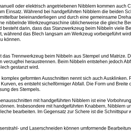
anuell oder elektrisch angetriebenen Nibblern kommen auch 
 Einsatz. Während bei handgeführten Nibblern die beiden Sc
nmittelbar beieinanderliegen und durch eine gemeinsame Dreh
eine nibbelnde Werkzeugmaschine üblicherweise die gleiche B
d besteht darin, dass das Stanzwerkzeug beim Nibbeln viele B
t, während das Blech langsam am Werkzeug vorbeigeführt wird
zu können.
t das Trennwerkzeug beim Nibbeln aus Stempel und Matrize. D
n verzugfrei heraustrennen. Beim Nibbeln entstehen jedoch Abfä
ech gestanzt wird.
 komplex geformten Ausschnitten nennt sich auch Ausklinken.
urven, es entsteht sichelförmiger Abfall. Die Form und Breite 
ssung des Stempels.
enausschnitten mit handgeführten Nibblern ist eine Vorbohrung 
können. Insbesondere mit handgeführten Knabbern, Nibblern u
eche bearbeiten. Im Gegensatz zur Schere ist die Schnittspur 
erstrahl- und Laserschneiden können umformende Bearbeitungs