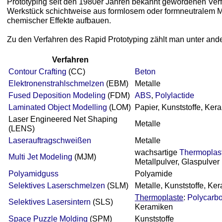
Prototyping seit den 1980er Jahren bekannt gewordenen Verfa
Werkstück schichtweise aus formlosem oder formneutralem Ma
chemischer Effekte aufbauen.
Zu den Verfahren des Rapid Prototyping zählt man unter and
Verfahren
Contour Crafting
(CC)
Beton
Elektronenstrahlschmelzen
(EBM)
Metalle
Fused Deposition Modeling
(FDM)
ABS
,
Polylactide
Laminated Object Modelling
(LOM)
Papier, Kunststoffe, Ker
Laser Engineered Net Shaping
Metalle
(LENS)
Laserauftragschweißen
Metalle
wachsartige
Thermoplas
Multi Jet Modeling
(MJM)
Metallpulver, Glaspulver
Polyamidguss
Polyamide
Selektives Laserschmelzen
(SLM)
Metalle, Kunststoffe, Ke
Thermoplaste
:
Polycarb
Selektives Lasersintern
(SLS)
Keramiken
Space Puzzle Molding
(SPM)
Kunststoffe