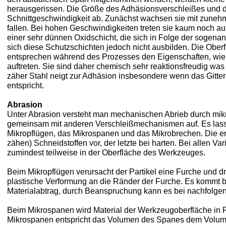
herausgerissen. Die Größe des Adhäsionsverschleißes und 
Schnittgeschwindigkeit ab. Zunächst wachsen sie mit zuneh
fallen. Bei hohen Geschwindigkeiten treten sie kaum noch au
einer sehr dünnen Oxidschicht, die sich in Folge der sogen
sich diese Schutzschichten jedoch nicht ausbilden. Die Ob
entsprechen während des Prozesses den Eigenschaften, wie
auftreten. Sie sind daher chemisch sehr reaktionsfreudig wa
zäher Stahl neigt zur Adhäsion insbesondere wenn das Gitt
entspricht.
Abrasion
Unter Abrasion versteht man mechanischen Abrieb durch mikros
gemeinsam mit anderen Verschleißmechanismen auf. Es lasse
Mikropflügen, das Mikrospanen und das Mikrobrechen. Die e
zähen) Schneidstoffen vor, der letzte bei harten. Bei allen Vari
zumindest teilweise in der Oberfläche des Werkzeuges.
Beim Mikropflügen verursacht der Partikel eine Furche und 
plastische Verformung an die Ränder der Furche. Es kommt 
Materialabtrag, durch Beanspruchung kann es bei nachfolge
Beim Mikrospanen wird Material der Werkzeugoberfläche in 
Mikrospanen entspricht das Volumen des Spanes dem Volume