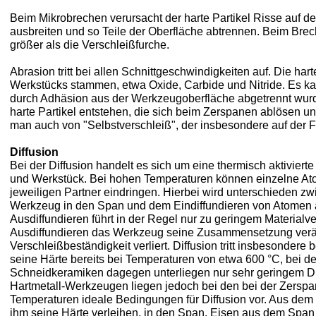
Beim Mikrobrechen verursacht der harte Partikel Risse auf d
ausbreiten und so Teile der Oberfläche abtrennen. Beim Brech
größer als die Verschleißfurche.
Abrasion tritt bei allen Schnittgeschwindigkeiten auf. Die h
Werkstücks stammen, etwa Oxide, Carbide und Nitride. Es ka
durch Adhäsion aus der Werkzeugoberfläche abgetrennt wur
harte Partikel entstehen, die sich beim Zerspanen ablösen un
man auch von "Selbstverschleiß", der insbesondere auf der Fre
Diffusion
Bei der Diffusion handelt es sich um eine thermisch aktivie
und Werkstück. Bei hohen Temperaturen können einzelne Atom
jeweiligen Partner eindringen. Hierbei wird unterschieden 
Werkzeug in den Span und dem Eindiffundieren von Atomen
Ausdiffundieren führt in der Regel nur zu geringem Materialver
Ausdiffundieren das Werkzeug seine Zusammensetzung verän
Verschleißbeständigkeit verliert. Diffusion tritt insbesondere b
seine Härte bereits bei Temperaturen von etwa 600 °C, bei den
Schneidkeramiken dagegen unterliegen nur sehr geringem Di
Hartmetall-Werkzeugen liegen jedoch bei den bei der Zersp
Temperaturen ideale Bedingungen für Diffusion vor. Aus dem 
ihm seine Härte verleihen, in den Span. Eisen aus dem Span