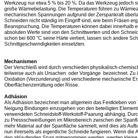
Werkzeug nur etwa 5 % bis 20 %. Da das Werkzeug jedoch stä
große Wärmebelastung. Die Temperaturen führen zu Wärm
mechanischen Spannungen aufgrund der Zerspankraft überlage
Schneiden nicht ständig im Eingriff sind, wie beim Fräsen er
Beanspruchung. Die Temperaturen können dabei innerhalb ei
absoluten Werte sind von den Schnittwerten und den Schneid
schon bei 600 °C seine Härte verliert, lassen sich andere Sc
Schnittgeschwindigkeiten einsetzten.
Mechanismen
Der Verschleiß wird durch verschieden physikalisch-chemis
teilweise auch als Ursachen oder Vorgänge bezeichnet. Zu i
Oxidation (Verzunderung) und verschiedene mechanische Er
Oberflächenzerrüttung oder Risse.
Adhäsion
Als Adhäsion bezeichnet man allgemein das Festkleben von 
Neigung Bindungen einzugehen von den beteiligten Elemente
verwendeten Schneidstoff-Werkstoff-Paarung abhängig. Dur
zu Pressschweißungen im Mikrobereich zwischen der Spanfl
mehr Material auf der Spanfläche sammelt, wird dies als A
nun ihrerseits als eigentliche Schneide fungieren. Wenn die 
den ablaufenden Span mitgenommen werden, werden kleine T