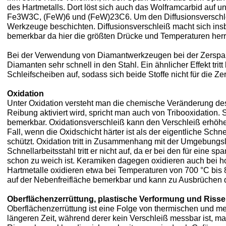
des Hartmetalls. Dort löst sich auch das Wolframcarbid auf u
Fe3W3C, (FeW)6 und (FeW)23C6. Um den Diffusionsverschle
Werkzeuge beschichten. Diffusionsverschleiß macht sich ins
bemerkbar da hier die größten Drücke und Temperaturen her
Bei der Verwendung von Diamantwerkzeugen bei der Zerspanun
Diamanten sehr schnell in den Stahl. Ein ähnlicher Effekt trit
Schleifscheiben auf, sodass sich beide Stoffe nicht für die Z
Oxidation
Unter Oxidation versteht man die chemische Veränderung de
Reibung aktiviert wird, spricht man auch von Tribooxidation.
bemerkbar. Oxidationsverschleiß kann den Verschleiß erhöhen
Fall, wenn die Oxidschicht härter ist als der eigentliche Sch
schützt. Oxidation tritt in Zusammenhang mit der Umgebungsl
Schnellarbeitsstahl tritt er nicht auf, da er bei den für eine
schon zu weich ist. Keramiken dagegen oxidieren auch bei 
Hartmetalle oxidieren etwa bei Temperaturen von 700 °C bis 
auf der Nebenfreifläche bemerkbar und kann zu Ausbrüchen 
Oberflächenzerrüttung, plastische Verformung und Risse
Oberflächenzerrüttung ist eine Folge von thermischen und 
längeren Zeit, während derer kein Verschleiß messbar ist, ma